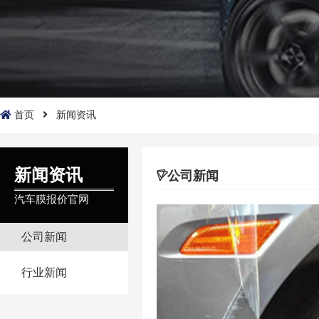
首页
新闻资讯
新闻资讯
公司新闻
汽车膜报价官网
公司新闻
行业新闻